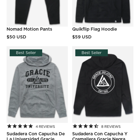
Nomad Motion Pants
Quikflip Flag Hoodie
$50 USD
$59 USD
Best Seller
Best Seller
4
REVIEWS
8
REVIEWS
Sudadera Con Capucha De
Sudadera Con Capucha Y
La Universidad Gracie
Cremallera Gracie Negra