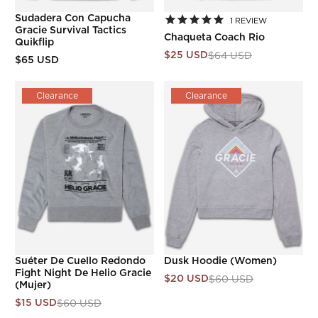
Sudadera Con Capucha
1
REVIEW
Gracie Survival Tactics
Chaqueta Coach Rio
Quikflip
$25 USD
$64 USD
$65 USD
Clearance
Clearance
Suéter De Cuello Redondo
Dusk Hoodie (Women)
Fight Night De Helio Gracie
$20 USD
$60 USD
(mujer)
$15 USD
$60 USD